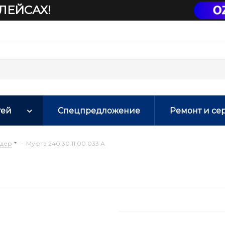
ЛЕЙСАХ!
тей
Спецпредложение
Ремонт и се
йдер
-
Муфта 240.30.11.00.033 А