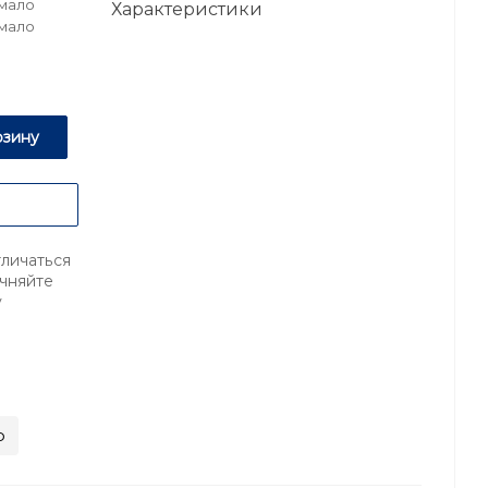
Мало
Характеристики
Мало
рзину
тличаться
очняйте
у
р