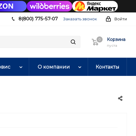
8(800) 775-57-07
Заказать звонок
Войти
Корзина
0
0
пуста
рвис
О компании
Контакты