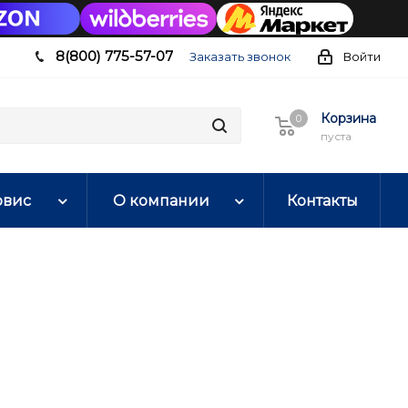
8(800) 775-57-07
Заказать звонок
Войти
Корзина
0
0
пуста
рвис
О компании
Контакты