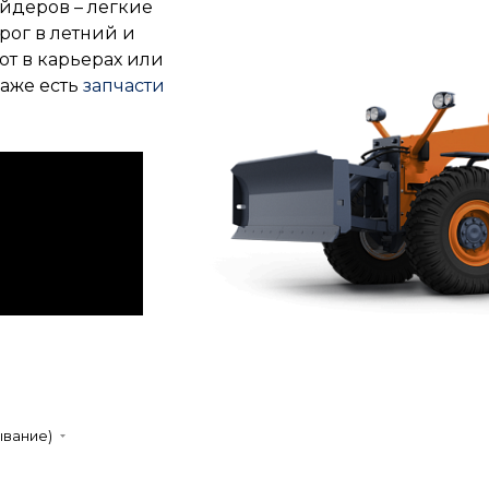
йдеров – легкие
рог в летний и
от в карьерах или
даже есть
запчасти
ывание)