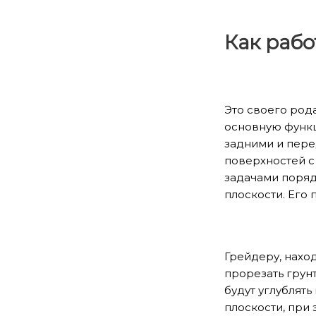
Как рабо
Это своего род
основную функц
задними и пере
поверхностей с
задачами поряд
плоскости. Его
Грейдеру, нахо
прорезать грунт
будут углублят
плоскости, при