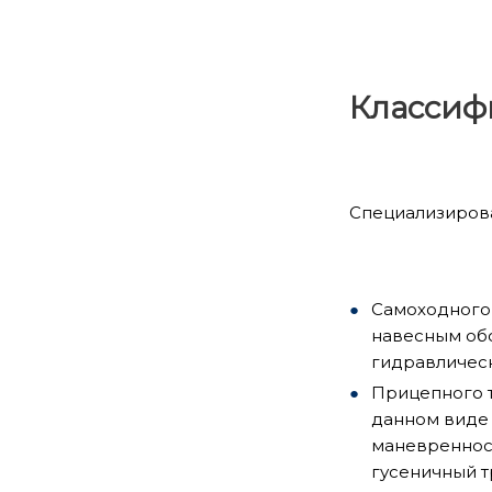
Классиф
Специализирова
Самоходного 
навесным обо
гидравличес
Прицепного т
данном виде 
маневренност
гусеничный т