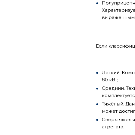
Полуприцепно
Характеризуе
выраженными
Если классифиц
Лёгкий. Комп
80 кВт;
Средний. Техн
комплектуетс
Тяжёлый. Дан
может достиг
Сверхтяжёлый
агрегата.