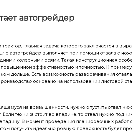
тает автогрейдер
а трактор, главная задача которого заключается в вы
ию автогрейдер выполняет при помощи отвала с ножо
дними колесными осями. Такая конструкционная особ
 повышенной эффективностью и точностью. К примеру,
ком дольше. Есть возможность разворачивания отвала, 
 производство основано на использовании листовой ста
дящемуся на возвышенности, нужно опустить отвал ниже
. Если техника стоит во впадине, то отвал нужно подн
ь впадину. В момент проведения планировочных работ
 этом получить идеально ровную поверхность будет пр