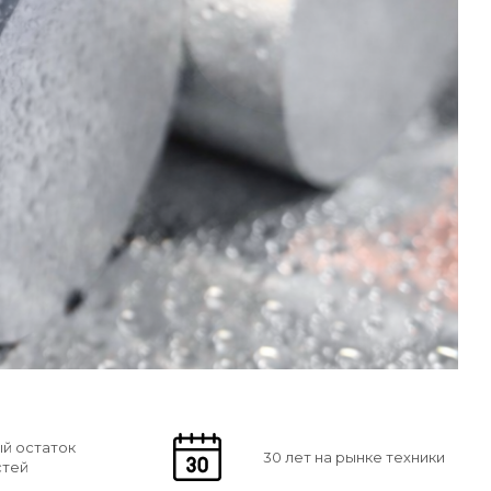
й остаток
30 лет на рынке техники
стей