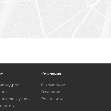
ис
Компания
цилиндров
О компании
рвис
Вакансии
лических узлов
Реквизиты
олотов