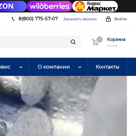
8(800) 775-57-07
Заказать звонок
Войти
Корзина
0
0
пуста
рвис
О компании
Контакты