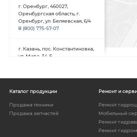
г. Оренбург, 460027,
Оренбургская область, г.
Оренбург, ул. Беляевская, 6/4
‭8 (800) 775-57-07
г. Казань, пос. Константиновка,
ул. Мира, 34-Б
‭8 (800) 775-57-07
г. Ижевск, Удмуртская
Каталог продукции
Республика, Завьяловский р-н,
Ремонт и серв
д. Хохряки, ул. Трактовая 12/1, 2
Продажа техники
Ремонт гидро
этаж.
Продажа запчастей
8 (800) 775-57-07
Мобильный се
Ремонт гидрав
Ремонт гидром
Саратов, Саратовская область,