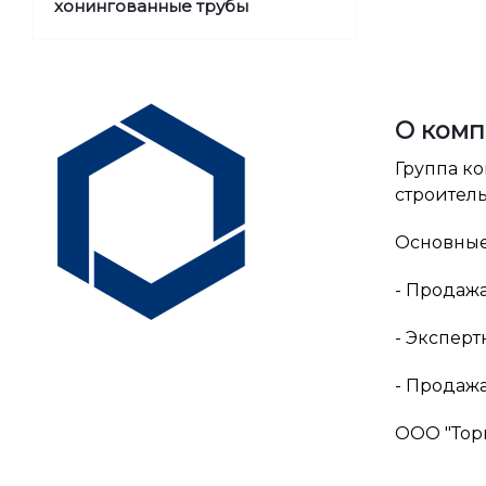
хонингованные трубы
О ком
Группа ко
строител
Основные
- Продаж
- Экспер
- Продажа
ООО "Тор