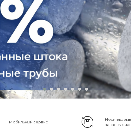
Неснижаемы
Мобильный сервис
запасных ча