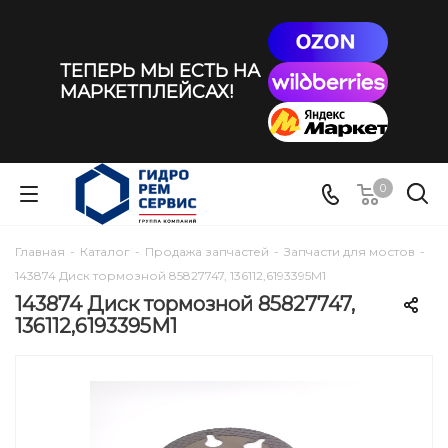
ТЕПЕРЬ МЫ ЕСТЬ НА
МАРКЕТПЛЕЙСАХ!
0
Главная
-
Каталог
-
Продажа запчастей
-
Запчасти для мостов
-
143874 Диск тормозной 85827747, 136112,6193395M1
143874 Диск тормозной 85827747,
136112,6193395M1